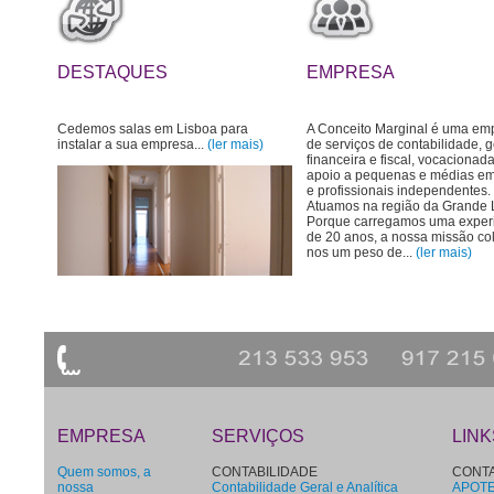
DESTAQUES
EMPRESA
Cedemos salas em Lisboa para
A Conceito Marginal é uma em
instalar a sua empresa...
(ler mais)
de serviços de contabilidade, 
financeira e fiscal, vocacionad
apoio a pequenas e médias e
e profissionais independentes.
Atuamos na região da Grande 
Porque carregamos uma exper
de 20 anos, a nossa missão co
nos um peso de...
(ler mais
)
EMPRESA
SERVIÇOS
LINK
Quem somos, a
CONTABILIDADE
CONTA
nossa
Contabilidade Geral e Analítica
APOTEC