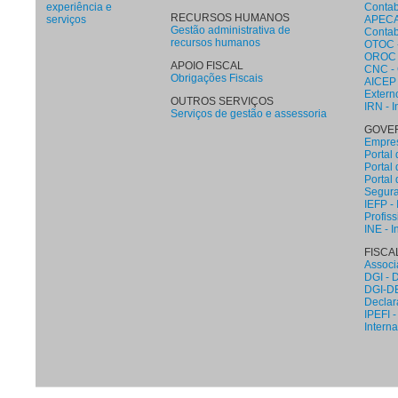
experiência e
Contab
RECURSOS HUMANOS
serviços
APECA 
Gestão administrativa de
Contab
recursos humanos
OTOC -
OROC -
APOIO FISCAL
CNC - 
Obrigações Fiscais
AICEP 
Extern
OUTROS SERVIÇOS
IRN - I
Serviços de gestão e assessoria
GOVE
Empres
Portal
Portal
Portal 
Segura
IEFP -
Profiss
INE - I
FISCA
Associ
DGI - 
DGI-DE
Declar
IPEFI -
Intern