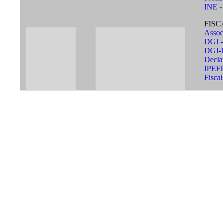
INE - 
FIS
Assoc
DGI -
DGI-D
Decla
IPEFI
Fiscai