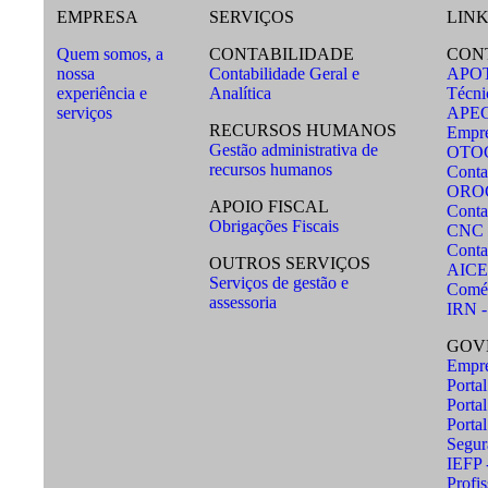
EMPRESA
SERVIÇOS
LINK
Quem somos, a
CONTABILIDADE
CON
nossa
Contabilidade Geral e
APOTE
experiência e
Analítica
Técni
serviços
APECA
RECURSOS HUMANOS
Empre
Gestão administrativa de
OTOC 
recursos humanos
Conta
OROC 
APOIO FISCAL
Conta
Obrigações Fiscais
CNC -
Contab
OUTROS SERVIÇOS
AICEP
Serviços de gestão e
Comér
assessoria
IRN -
GOV
Empre
Porta
Porta
Portal
Segur
IEFP 
Profis