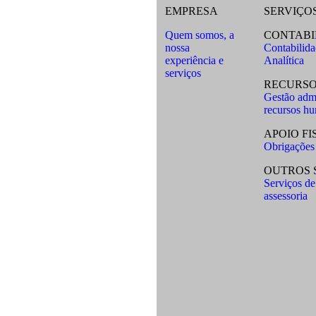
EMPRESA
SERVIÇO
Quem somos, a
CONTABI
nossa
Contabilida
experiência e
Analítica
serviços
RECURS
Gestão admi
recursos h
APOIO FI
Obrigações 
OUTROS 
Serviços de
assessoria