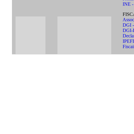
INE - 
FIS
Assoc
DGI -
DGI-D
Decla
IPEFI
Fiscai