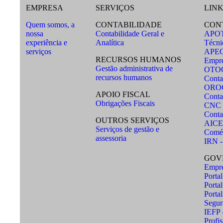
EMPRESA
SERVIÇOS
LINK
Quem somos, a
CONTABILIDADE
CON
nossa
Contabilidade Geral e
APOTE
experiência e
Analítica
Técni
serviços
APECA
RECURSOS HUMANOS
Empre
Gestão administrativa de
OTOC 
recursos humanos
Conta
OROC 
APOIO FISCAL
Conta
Obrigações Fiscais
CNC -
Contab
OUTROS SERVIÇOS
AICEP
Serviços de gestão e
Comér
assessoria
IRN -
GOV
Empre
Porta
Porta
Portal
Segur
IEFP 
Profis